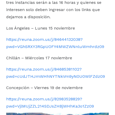
tres instancias serán a las 16 horas y quienes se
interesen solo deben ingresar con los links que
dejamos a disposición.
Los Ángeles – Lunes 15 noviembre
https://reuna.zoom.us/j/84644132038?
pwd=VGhSRXY3RGpUOFY4MWZWNnluWmhrdz09
Chillán – Miércoles 17 noviembre
https://reuna.zoom.us/j/84685381102?
pwd=cUdJTHJmWHhNYTNkVm9yN0U0WlFZdz09
Concepción – Viernes 19 de noviembre
https://reuna.zoom.us/j/82983528829?
pwd=VjlMUjZZL214SDJsZHBjWHhKa3o1Zz09