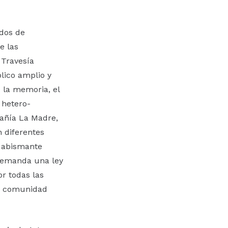
odos de
e las
 Travesía
blico amplio y
e la memoria, el
 hetero-
pañía La Madre,
 diferentes
a abismante
 demanda una ley
or todas las
la comunidad