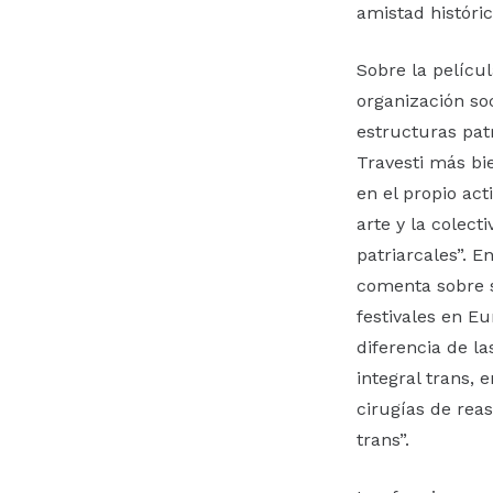
amistad históric
Sobre la pelícu
organización soc
estructuras pat
Travesti más bie
en el propio act
arte y la colect
patriarcales”. 
comenta sobre s
festivales en Eu
diferencia de l
integral trans, 
cirugías de rea
trans”.