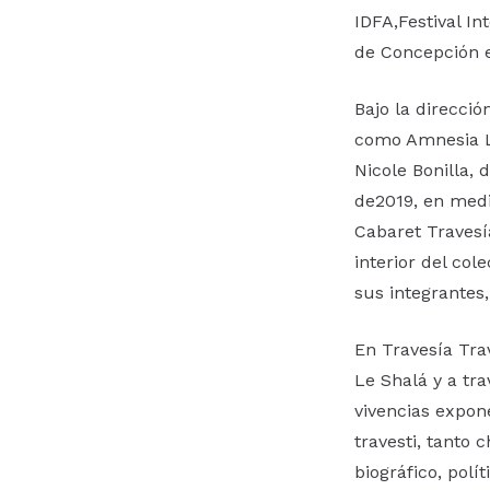
IDFA,Festival I
de Concepción e
Bajo la direcció
como Amnesia Le
Nicole Bonilla, 
de2019, en medi
Cabaret Travesía
interior del col
sus integrantes
En Travesía Tra
Le Shalá y a tr
vivencias expon
travesti, tanto 
biográfico, polí