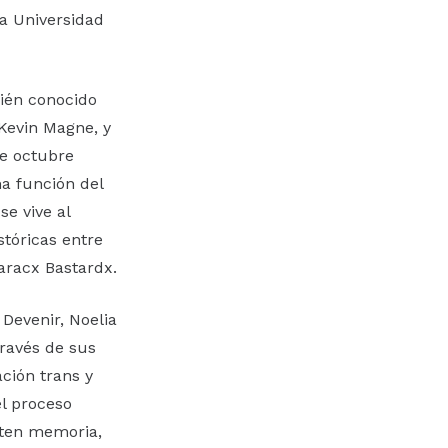
la Universidad
bién conocido
Kevin Magne, y
de octubre
ma función del
se vive al
stóricas entre
aracx Bastardx.
Devenir, Noelia
través de sus
ción trans y
el proceso
arten memoria,