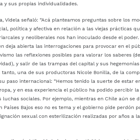
a y sus propias individualidades.
la, Videla señaló: “Acá planteamos preguntas sobre los m
ial, política y afectiva en relación a las viejas prácticas qu
riarcales y neoliberales nos han inoculado desde el poder.
n deja abierta las interrogaciones para provocar en el pú
ivismo las reflexiones posibles para valorar los saberes (d
ividad), y salir de las trampas del capital y sus hegemonías
En tanto, una de sus productoras Nicole Bonilla, de la com
u paso internacional: “Hemos tenido la suerte de estar en
ropa, y en esa experiencia el público ha podido percibir l
as luchas sociales. Por ejemplo, mientras en Chile aún se
en Países Bajos eso no es tema y el gobierno pide perdón p
signación sexual con esterilización realizadas por años a 