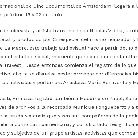
nternacional de Cine Documental de Ámsterdam, llegará a 
l próximo 15 y 22 de junio.
n del cineasta y artista trans-escénico Nicolas Videla, tam
tal, y producido por Cinespecie, del mismo realizador y 
de La Madre, este trabajo audiovisual nace a partir del 18 
o del estallido social, momento que coincidía con la últi
 Travesti. Desde entonces comienza el registro de lo que 
ectivo, el que se disuelve posteriormente por diferencias hi
, las activistas y perfomers Anastasia María Benavente y M
vesti, Amnesia registra también a Madame de Papel, Sofía 
avés de archivos a la recordada Munique Fonguebertt; y a 
e la cruda violencia que viven sus compañeras de la pobla
chilena como Latinoamericana, y por otro lado, resignifica 
tico y subjetivo de un grupo artistas-activistas que comp