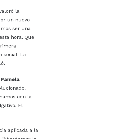
 valoró la
por un nuevo
remos ser una
 esta hora. Que
primera
 social. La
ló.
a
Pamela
olucionado.
onamos con la
gativo. El
cia aplicada a la
. “Abordamos la