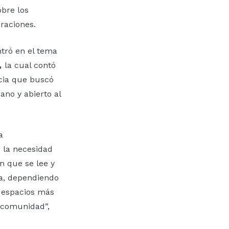
obre los
eraciones.
ntró en el tema
,
la cual contó
ncia que buscó
ano y abierto al
a
 la necesidad
n que se lee y
ra, dependiendo
r espacios más
a comunidad”,