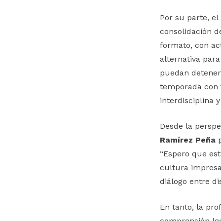
Por su parte, el
consolidación d
formato, con ac
alternativa par
puedan deteners
temporada con t
interdisciplina 
Desde la perspe
Ramírez Peña
p
“Espero que est
cultura impresa 
diálogo entre di
En tanto, la pr
comprensión lec