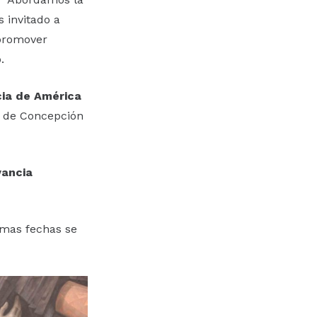
 invitado a
 promover
.
cia de América
ad de Concepción
vancia
imas fechas se