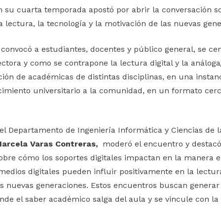
n su cuarta temporada apostó por abrir la conversación s
a lectura, la tecnología y la motivación de las nuevas gen
 convocó a estudiantes, docentes y público general, se ce
ctora y como se contrapone la lectura digital y la análoga
ación de académicas de distintas disciplinas, en una insta
cimiento universitario a la comunidad, en un formato cerc
l Departamento de Ingeniería Informática y Ciencias de l
arcela Varas Contreras,
moderó el encuentro y destacó
sobre cómo los soportes digitales impactan en la manera e
 medios digitales pueden influir positivamente en la lectu
las nuevas generaciones. Estos encuentros buscan genera
onde el saber académico salga del aula y se vincule con l