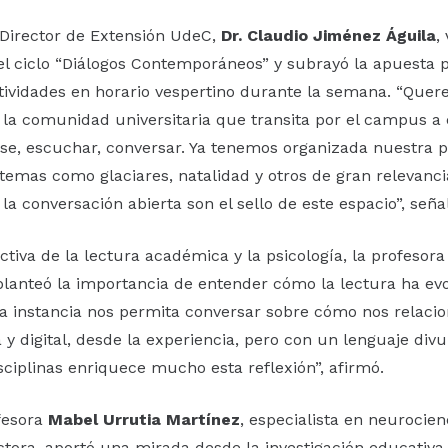
 Director de Extensión UdeC,
Dr. Claudio Jiménez Águila
,
el ciclo “Diálogos Contemporáneos” y subrayó la apuesta 
tividades en horario vespertino durante la semana. “Que
a la comunidad universitaria que transita por el campus a
e, escuchar, conversar. Ya tenemos organizada nuestra 
emas como glaciares, natalidad y otros de gran relevancia
y la conversación abierta son el sello de este espacio”, seña
ctiva de la lectura académica y la psicología, la profesor
lanteó la importancia de entender cómo la lectura ha ev
a instancia nos permita conversar sobre cómo nos relaci
y digital, desde la experiencia, pero con un lenguaje divul
sciplinas enriquece mucho esta reflexión”, afirmó.
ofesora
Mabel Urrutia Martínez
, especialista en neurocien
tora, aportó una mirada desde la investigación educativa